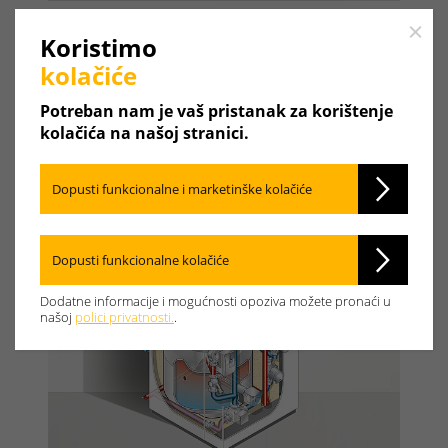
Solarni spremnik
Close
Koristimo
Detalji o proizvodu
kolačiće
Potreban nam je vaš pristanak za korištenje
kolačića na našoj stranici.
Dopusti funkcionalne i marketinške kolačiće
Dopusti funkcionalne kolačiće
Dodatne informacije i mogućnosti opoziva možete pronaći u
našoj
polici privatnosti.
.