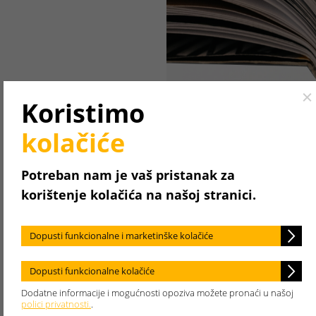
Cl
Koristimo
kolačiće
Potreban nam je vaš pristanak za
korištenje kolačića na našoj stranici.
Dopusti funkcionalne i marketinške kolačiće
Dopusti funkcionalne kolačiće
Koje Vas teme zani
Dodatne informacije i mogućnosti opoziva možete pronaći u našoj
polici privatnosti.
.
Odaberite jedno ili viš