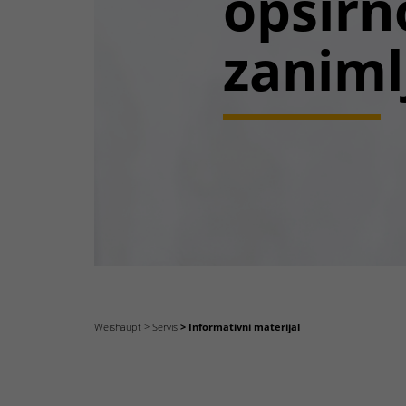
opširn
zaniml
Weishaupt
Servis
Informativni materijal