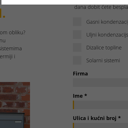
dana dobit ćete bespl
d.
Gasni kondenzacij
lnom obliku?
Uljni kondenzacijs
tnu
Dizalice topline
sistemima
ermiji i
Solarni sistemi
Firma
Ime
*
Ulica i kućni broj
*