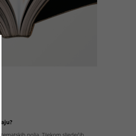
ose
maju?
e tematskih polja. Tijekom sljedećih