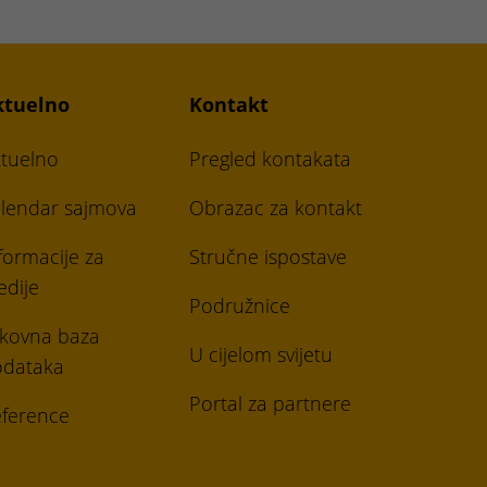
ktuelno
Kontakt
tuelno
Pregled kontakata
lendar sajmova
Obrazac za kontakt
formacije za
Stručne ispostave
dije
Podružnice
ikovna baza
U cijelom svijetu
odataka
Portal za partnere
ference