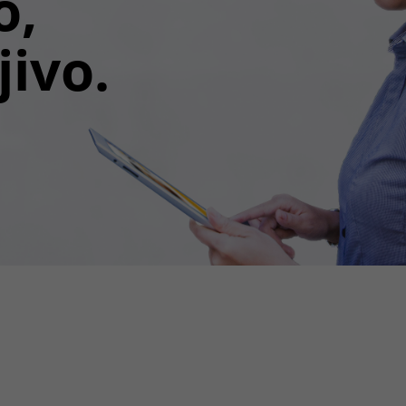
o,
jivo.