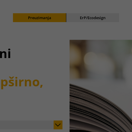
Preuzimanja
ErP/Ecodesign
ni
opširno,
.