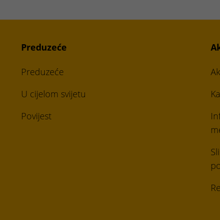
Preduzeće
A
Preduzeće
Ak
U cijelom svijetu
Ka
Povijest
In
me
Sl
p
Re