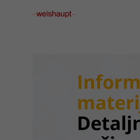
Please select a page template in page properties.
Inform
materi
Detalj