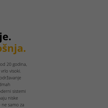
je.
ošnja.
 od 20 godina,
vrlo visoki.
 održavanje
 odmah
oderni sistemi
maju niske
ro ne samo za