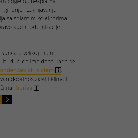
m pogledu. Besplatna
 grijanju i zagrijavanju
ja sa solarnim kolektorima
pravo kod modernizacije
Sunca u velikoj mjeri
a, budući da ima dana kada se
ondenzacijski sistem
.
ivan doprinos zaštiti klime i
jačima
Goriva
.