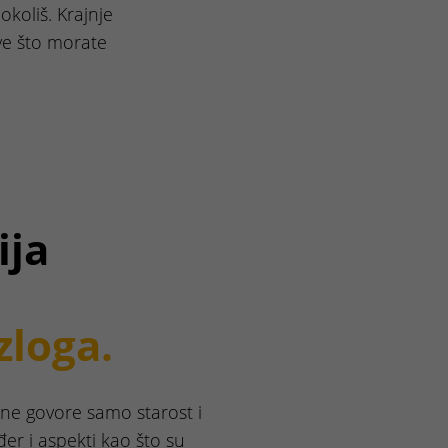
okoliš. Krajnje
ve što morate
ija
zloga.
a ne govore samo starost i
đer i aspekti kao što su