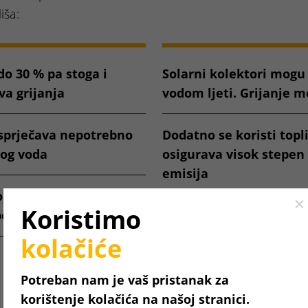
iša:
do 30 % pa stoga i
Solarni kolektori mogu
a grijanja
vodom ljeti. Grijanje m
 sprječava nepotrebno
Dodatno se koristi topl
og voda
osigurava visok stepen 
emisija
lirani, stoga bolje
Cl
Koristimo
potrošnju goriva
Povećanje komfora zahv
jednostavnom upravlja
kolačiće
aplikacije i weba
Potreban nam je vaš pristanak za
korištenje kolačića na našoj stranici.