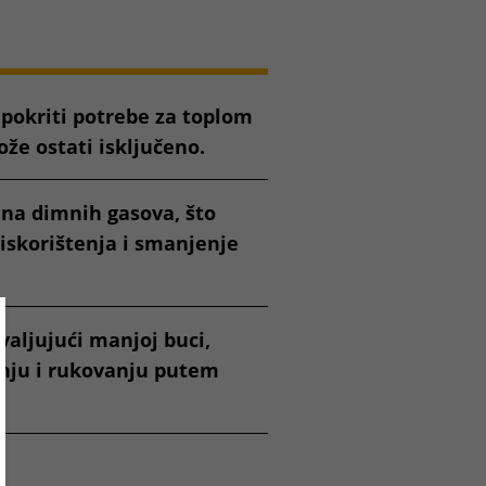
 pokriti potrebe za toplom
ože ostati isključeno.
ina dimnih gasova, što
iskorištenja i smanjenje
ose
aljujući manjoj buci,
nju i rukovanju putem