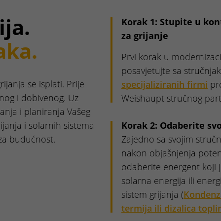
ja.
Korak 1: Stupite u ko
za grijanje
aka.
Prvi korak u modernizaci
posavjetujte sa stručn
janja se isplati. Prije
specijaliziranih firmi
pr
nog i dobivenog. Uz
Weishaupt stručnog partne
anja i planiranja Vašeg
ijanja i solarnih sistema
Korak 2: Odaberite svo
 za budućnost.
Zajedno sa svojim struč
nakon objašnjenja potenc
odaberite energent koji j
solarna energija ili energ
sistem grijanja (
Kondenza
termija ili dizalica topli