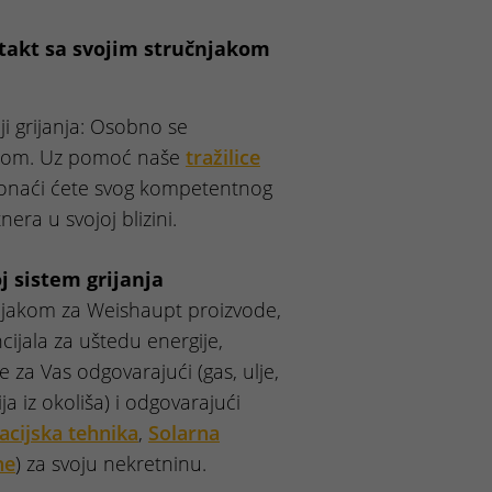
ntakt sa svojim stručnjakom
ji grijanja: Osobno se
jakom. Uz pomoć naše
tražilice
onaći ćete svog kompetentnog
ra u svojoj blizini.
j sistem grijanja
njakom za Weishaupt proizvode,
ijala za uštedu energije,
e za Vas odgovarajući (gas, ulje,
ija iz okoliša) i odgovarajući
cijska tehnika
,
Solarna
ne
) za svoju nekretninu.