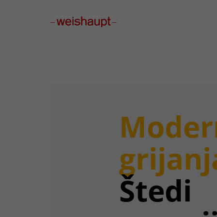
Please select a page template in page properties.
Modern
grijanj
Štedi