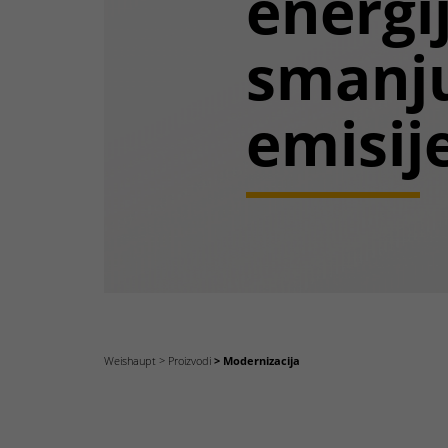
energij
smanj
emisije
Weishaupt
Proizvodi
Modernizacija