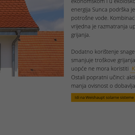
ekonomskom i u ekološko
energija Sunca podrška je i
potrošne vode. Kombinaci
vrijedna je razmatranja u
grijanja.
Dodatno korištenje snage 
smanjuje troškove grijanj
uopće ne mora koristiti
K
Ostali popratni učinci: akt
manja ovisnost o dobavl
Idi na Weishaupt solarne sisteme