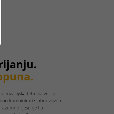
ijanju.
opuna.
denzacijska tehnika vrlo je
šeno kombinirati s obnovljivom
 razumno rješenje i u