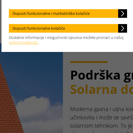
Dopusti funkcionalne i marketinške kolačiće
Dopusti funkcionalne kolačiće
Dodatne informacije i mogućnosti opoziva možete pronaći u našoj
polici privatnosti.
.
Podrška gr
Solarna d
Moderna gasna i uljna kon
učinkovita i može se savr
solarnom tehnikom. To je