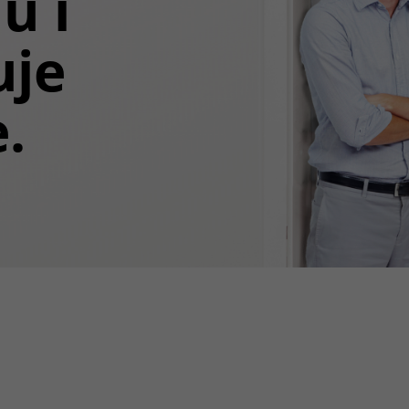
u i
uje
.