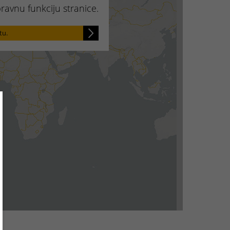
pravnu funkciju stranice.
tu.
ose