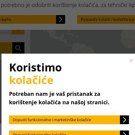
Locate
 potrebno je odobriti korištenje kolačića, za tehnički is
e kartu.
Postavite kolačić i koristite kar
Cl
Koristimo
kolačiće
Potreban nam je vaš pristanak za
korištenje kolačića na našoj stranici.
Dopusti funkcionalne i marketinške kolačiće
Dopusti funkcionalne kolačiće