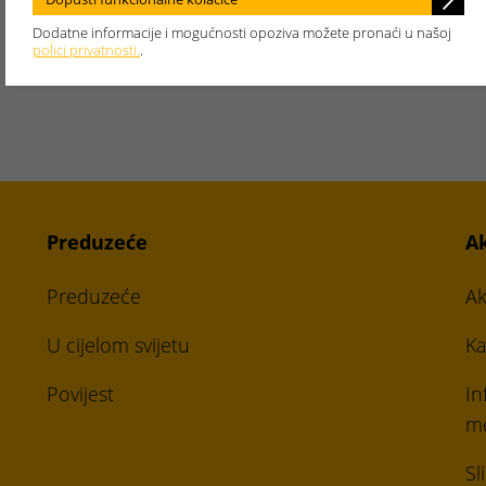
Dodatne informacije i mogućnosti opoziva možete pronaći u našoj
polici privatnosti.
.
Preduzeće
A
Preduzeće
Ak
U cijelom svijetu
Ka
Povijest
In
me
Sl