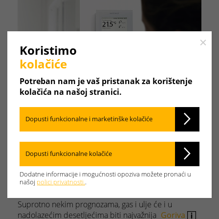
Close
Koristimo
kolačiće
Potreban nam je vaš pristanak za korištenje
kolačića na našoj stranici.
Dopusti funkcionalne i marketinške kolačiće
Dopusti funkcionalne kolačiće
Moderno grijanje.
Dodatne informacije i mogućnosti opoziva možete pronaći u
Pomoću gasa i ulja.
našoj
polici privatnosti.
.
Suprotno nekim prognozama, gas i ulje će i u
nadolazećim desetljećima biti najvažnija
Goriva