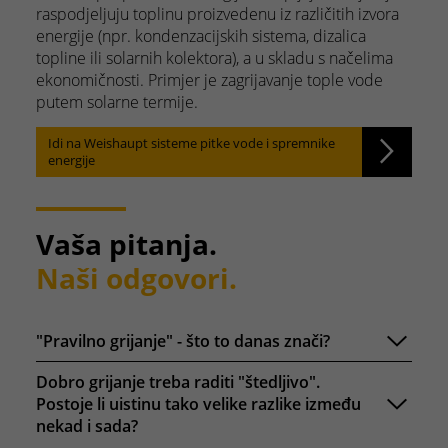
raspodjeljuju toplinu proizvedenu iz različitih izvora
energije (npr. kondenzacijskih sistema, dizalica
topline ili solarnih kolektora), a u skladu s načelima
ekonomičnosti. Primjer je zagrijavanje tople vode
putem solarne termije.
Idi na Weishaupt sisteme pitke vode i spremnike
energije
Vaša pitanja.
Naši odgovori.
"Pravilno grijanje" - što to danas znači?
Dobro grijanje treba raditi "štedljivo".
Postoje li uistinu tako velike razlike između
nekad i sada?