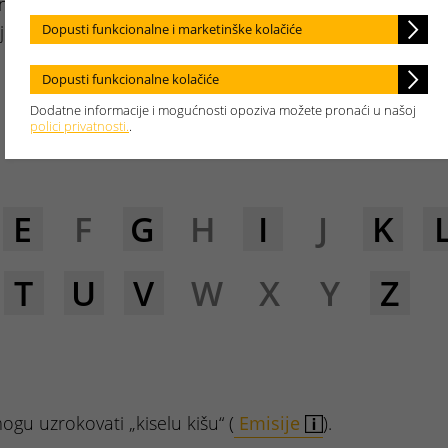
no objasniti.
je važno.
Dopusti funkcionalne i marketinške kolačiće
Dopusti funkcionalne kolačiće
Dodatne informacije i mogućnosti opoziva možete pronaći u našoj
polici privatnosti.
.
E
F
G
H
I
J
K
T
U
V
W
X
Y
Z
ogu uzrokovati „kiselu kišu“ (
Emisije
).