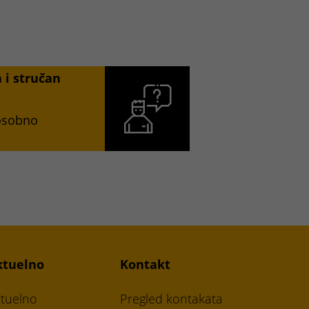
a i stručan
 osobno
ktuelno
Kontakt
tuelno
Pregled kontakata