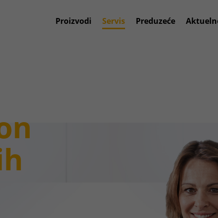
Proizvodi
Servis
Preduzeće
Aktueln
on
ih