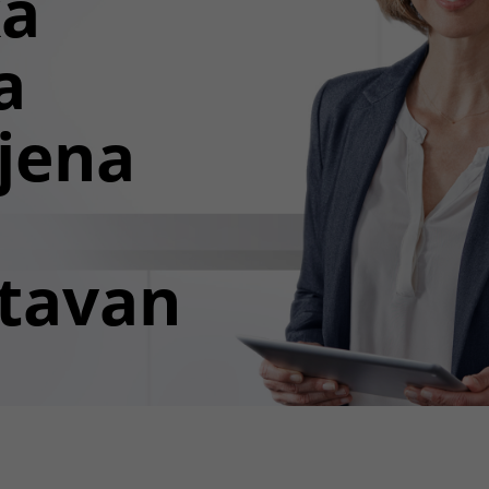
ka
a
jena
tavan