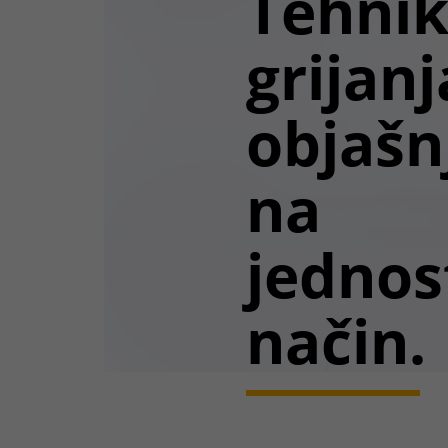
Tehni
grijanj
objašn
na
jednos
način.