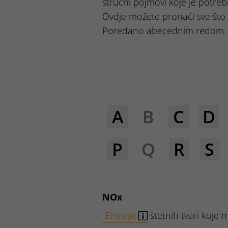
stručni pojmovi koje je potreb
Ovdje možete pronaći sve što 
Poredano abecednim redom.
A
B
C
D
P
Q
R
S
NOx
Emisije
štetnih tvari koje m