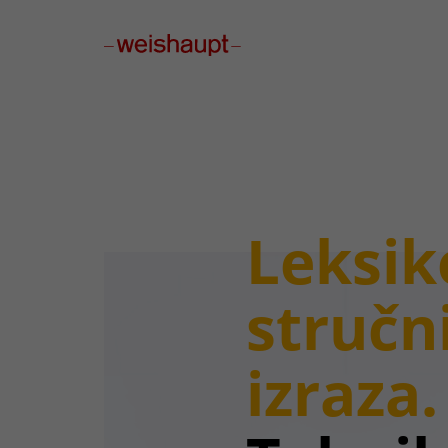
Please select a page template in page properties.
Leksik
stručn
izraza.