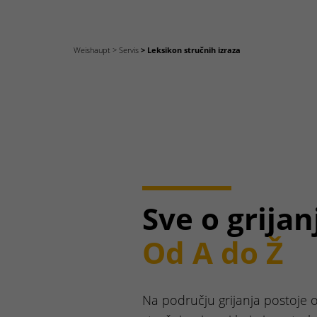
Weishaupt
Servis
Leksikon stručnih izraza
Sve o grijan
Od A do Ž
Na području grijanja postoje 