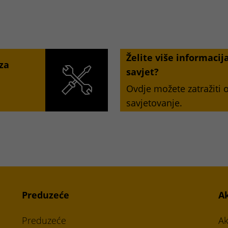
Želite više informacij
 za
savjet?
Ovdje možete zatražiti
savjetovanje.
Preduzeće
A
Preduzeće
Ak