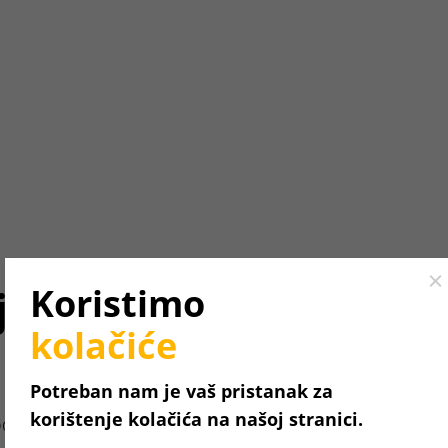
Cl
Koristimo
ju.
kolačiće
Potreban nam je vaš pristanak za
korištenje kolačića na našoj stranici.
određeni