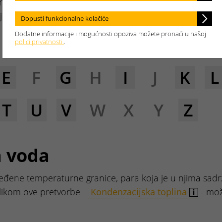
no objasniti.
je važno.
Dopusti funkcionalne kolačiće
Dodatne informacije i mogućnosti opoziva možete pronaći u našoj
polici privatnosti.
.
E
F
G
H
I
J
K
L
T
U
V
W
X
Y
Z
 voda
eđene temperaturne granice, para koja je u njima sadr
ilikom ove pretvorbe -
Kondenzacijska toplina
- može