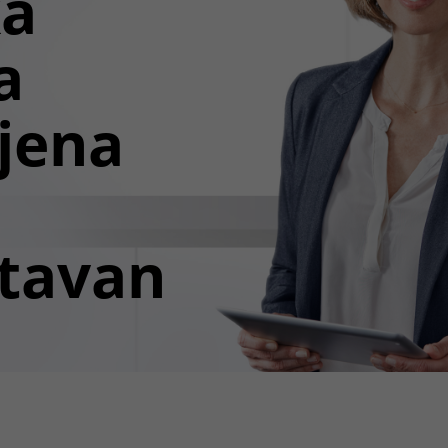
ka
a
jena
tavan