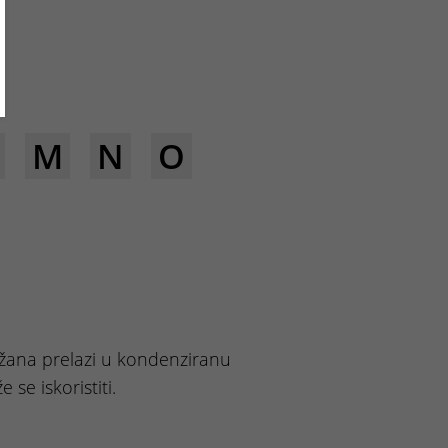
M
N
O
žana prelazi u kondenziranu
 se iskoristiti.