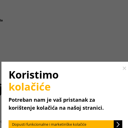
da
Cl
Koristimo
kolačiće
ju.
Potreban nam je vaš pristanak za
korištenje kolačića na našoj stranici.
određeni
Dopusti funkcionalne i marketinške kolačiće