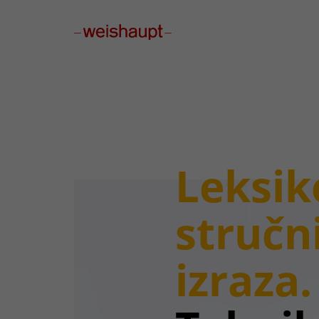
Please select a page template in page properties.
Leksik
stručn
izraza.