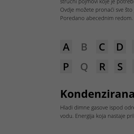
stručni pojmovi koje je potreb
Ovdje možete pronaći sve što 
Poredano abecednim redom.
A
B
C
D
P
Q
R
S
Kondenzirana
Hladi dimne gasove ispod odr
vodu. Energija koja nastaje pr