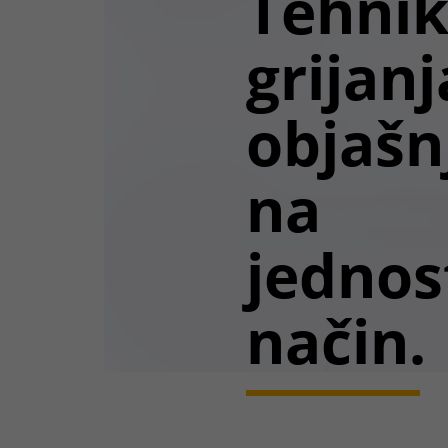
Tehni
grijanj
objašn
na
jednos
način.