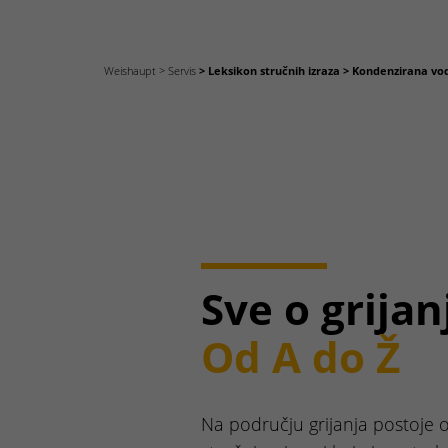
Weishaupt
Servis
Leksikon stručnih izraza
Kondenzirana vo
Sve o grijan
Od A do Ž
Na području grijanja postoje 