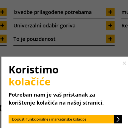
Izvedbe prilagođene potrebama
mu
Univerzalni odabir goriva
Re
To je pouzdanost
Cl
Koristimo
kolačiće
Potreban nam je vaš pristanak za
ck
korištenje kolačića na našoj stranici.
Dopusti funkcionalne i marketinške kolačiće