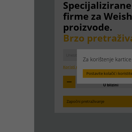
Specijalizirane
firme za Weis
proizvode.
Brzo pretraživ
Za korištenje kartice
Koristi moju lokaciju
Postavite kolačić i koristit
U blizini
Započni pretraživanje
Pronađite svoju nadležnu podruž