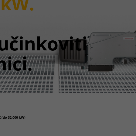
 kW.
učinkoviti
ici.
 (do 32.000 kW)