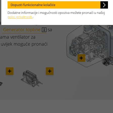
Dopusti funkcionalne kolačiće
Dodatne informacije i mogućnosti opoziva možete pronaći u našoj
polici privatnosti.
.
rne izvedbe. Snaga
a
Generator topline
sa
ma ventilator za
e uvijek moguće pronaći
Opener
Opener