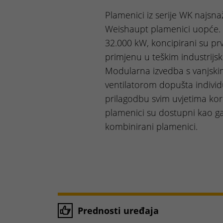
Plamenici iz serije WK najsnaž
Weishaupt plamenici uopće.
32.000 kW, koncipirani su pr
primjenu u teškim industrijsk
Modularna izvedba s vanjski
ventilatorom dopušta indivi
prilagodbu svim uvjetima kor
plamenici su dostupni kao gasn
kombinirani plamenici.
Prednosti uređaja