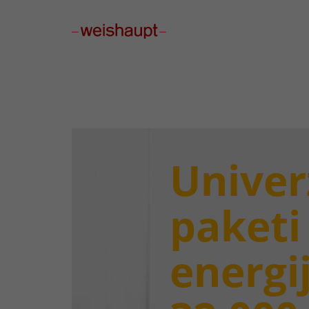
Please select a page template in page properties.
Univer
paketi
energi