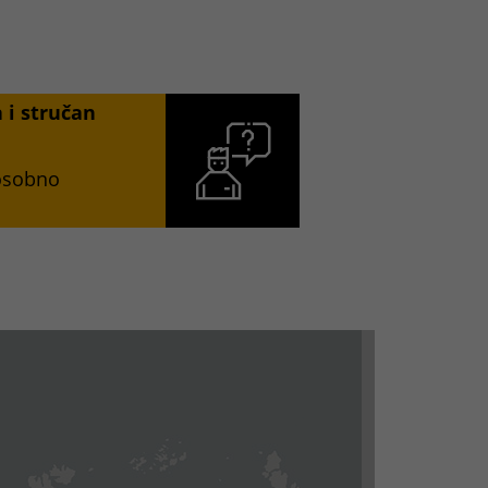
a i stručan
 osobno