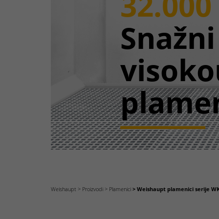
32.000
Snažni
visoko
plamen
Weishaupt
Proizvodi
Plamenici
Weishaupt plamenici serije WK