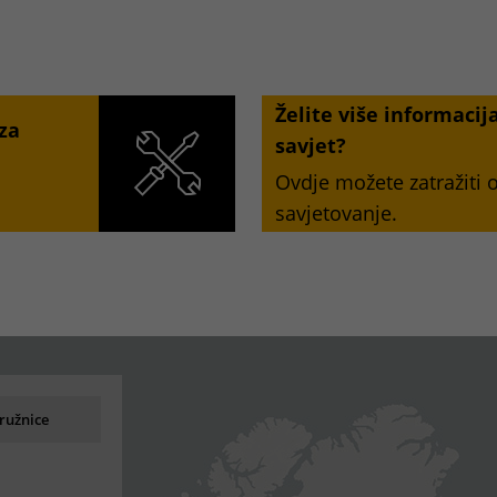
Želite više informacij
 za
savjet?
Ovdje možete zatražiti
savjetovanje.
aživanja
ružnice