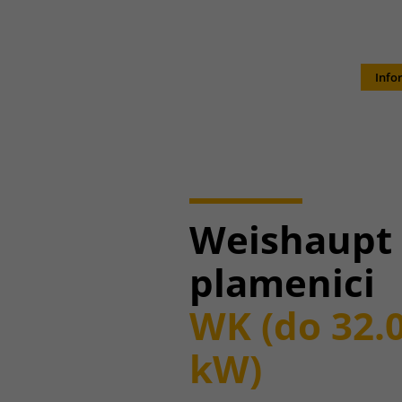
Info
Weishaupt
plamenici
WK (do 32.
kW)