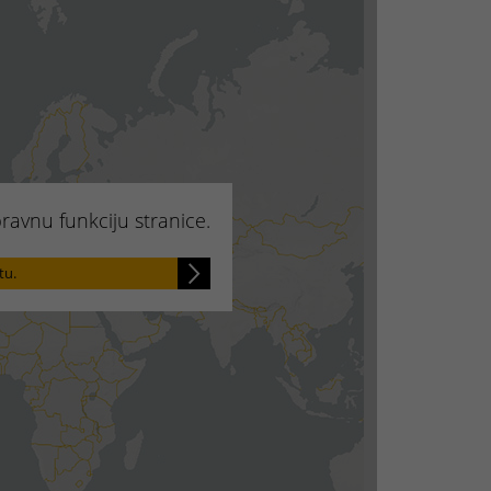
pravnu funkciju stranice.
tu.