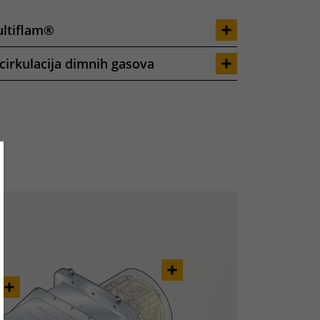
ltiflam®
cirkulacija dimnih gasova
ose