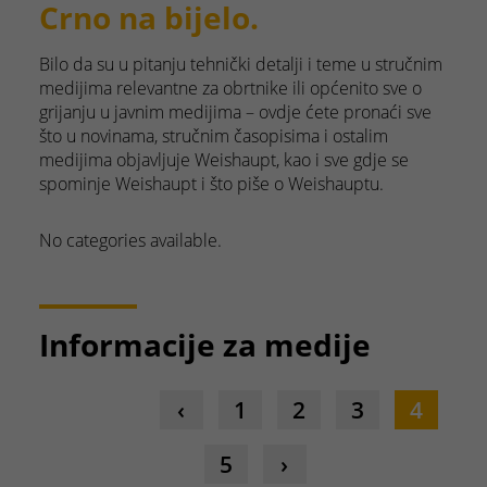
Crno na bijelo.
Bilo da su u pitanju tehnički detalji i teme u stručnim
medijima relevantne za obrtnike ili općenito sve o
grijanju u javnim medijima – ovdje ćete pronaći sve
što u novinama, stručnim časopisima i ostalim
medijima objavljuje Weishaupt, kao i sve gdje se
spominje Weishaupt i što piše o Weishauptu.
No categories available.
Informacije za medije
1
2
3
4
5