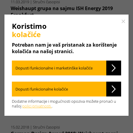
11.03.2019
| Stručni časopisi
Weishaupt grupa na sajmu ISH Energy 2019
Frankfurt
Close
Koristimo
U okviru međunarodnog sajma grijanja, klimatizacije i
hlađenja, ISH Energy 2019 u…
kolačiće
Poveznica na članak
Potreban nam je vaš pristanak za korištenje
kolačića na našoj stranici.
01.05.2018
| Stručni časopisi
Dopusti funkcionalne i marketinške kolačiće
Gasni kondenzacijski uređaj Thermo Condens
WTC-GW 32-B
Novu generaciju svojih gasnih kondenzacijskih
Dopusti funkcionalne kolačiće
uređaja sa 15, odnosno 25 kW firma…
Dodatne informacije i mogućnosti opoziva možete pronaći u
Poveznica na članak
našoj
polici privatnosti.
.
15.02.2018
| Stručni časopisi