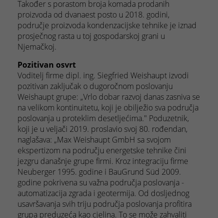
Također s porastom broja komada prodanih
proizvoda od dvanaest posto u 2018. godini,
područje proizvoda kondenzacijske tehnike je iznad
prosječnog rasta u toj gospodarskoj grani u
Njemačkoj.
Pozitivan osvrt
Voditelj firme dipl. ing. Siegfried Weishaupt izvodi
pozitivan zaključak o dugoročnom poslovanju
Weishaupt grupe: „Vrlo dobar razvoj danas zasniva se
na velikom kontinuitetu, koji je obilježio sva područja
poslovanja u proteklim desetljećima." Poduzetnik,
koji je u veljači 2019. proslavio svoj 80. rođendan,
naglašava: „Max Weishaupt GmbH sa svojom
ekspertizom na području energetske tehnike čini
jezgru današnje grupe firmi. Kroz integraciju firme
Neuberger 1995. godine i BauGrund Süd 2009.
godine pokrivena su važna područja poslovanja -
automatizacija zgrada i geotermija. Od dosljednog
usavršavanja svih triju područja poslovanja profitira
grupa preduzeća kao cjelina. To se može zahvaliti