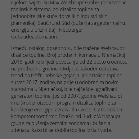
cijelom svijetu su Max Weishaupt GmbH (proizvođač
toplinskih sistema, od dizalica topline za
jednoobiteljske kuće do velikih industrijskih
plamenika), BauGrund Süd (bušenja za geotermalnu
energiju u blizini tla) i Neuberger
Gebäudeautomation.
Između ostalog, posebno su bile tražene Weishaupt
dizalice topline. Broj prodanih komada u Njemačkoj
2018. godine bilježi povećanje od 22 posto u odnosu
na prethodnu godinu. Ovdje se također odražava
trend na tržištu tehnike grijanja. Jer dizalice topline
su već 2017. godine, najprije u odobrenim novim
stanovima u Njemačkoj, bile najčešće ugrađivani
generatori topline. Još od 2007. godine Weishauipt
ima širok proizvodni program dizalica topline za
korištenje energije iz zraka, tla i vode. Uz to dolazi i
kompetentnost firme BauGrund Süd iz Weishaupt
grupe za bušenja zemnim sondama i bušenja
zdenaca, kako bi se dobila toplina iz tla i vode.