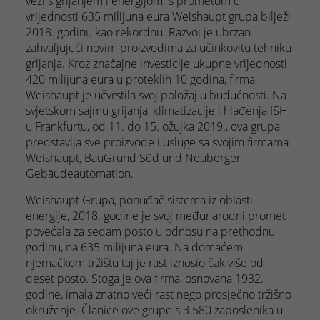
vezi s grijanjem i energijom: s prometom u
vrijednosti 635 milijuna eura Weishaupt grupa bilježi
2018. godinu kao rekordnu. Razvoj je ubrzan
zahvaljujući novim proizvodima za učinkovitu tehniku
grijanja. Kroz značajne investicije ukupne vrijednosti
420 milijuna eura u proteklih 10 godina, firma
Weishaupt je učvrstila svoj položaj u budućnosti. Na
svjetskom sajmu grijanja, klimatizacije i hlađenja ISH
u Frankfurtu, od 11. do 15. ožujka 2019., ova grupa
predstavlja sve proizvode i usluge sa svojim firmama
Weishaupt, BauGrund Süd und Neuberger
Gebäudeautomation.
Weishaupt Grupa, ponuđač sistema iz oblasti
energije, 2018. godine je svoj međunarodni promet
povećala za sedam posto u odnosu na prethodnu
godinu, na 635 milijuna eura. Na domaćem
njemačkom tržištu taj je rast iznosio čak više od
deset posto. Stoga je ova firma, osnovana 1932.
godine, imala znatno veći rast nego prosječno tržišno
okruženje. Članice ove grupe s 3.580 zaposlenika u